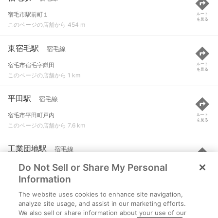
宿毛市駅前町１
ルート
を見る
このページの店舗から 454 m
東宿毛駅
宿毛線
宿毛市宿毛字鎌田
ルート
を見る
このページの店舗から 1 km
平田駅
宿毛線
宿毛市平田町戸内
ルート
を見る
このページの店舗から 7.6 km
工業団地駅
宿毛線
Do Not Sell or Share My Personal
宿毛市平田町字扇
ルート
を見る
このページの店舗から 8.2 km
Information
The website uses cookies to enhance site navigation,
有岡駅
宿毛線
analyze site usage, and assist in our marketing efforts.
We also sell or share information about your use of our
四万十市有岡
ルート