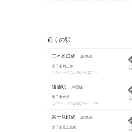
近くの駅
三本松口駅
JR境線
米子市両三柳
ル
を
このページの店舗から 211 m
後藤駅
JR境線
米子市米原
ル
を
このページの店舗から 1.1 km
富士見町駅
JR境線
米子市冨士見町
ル
を