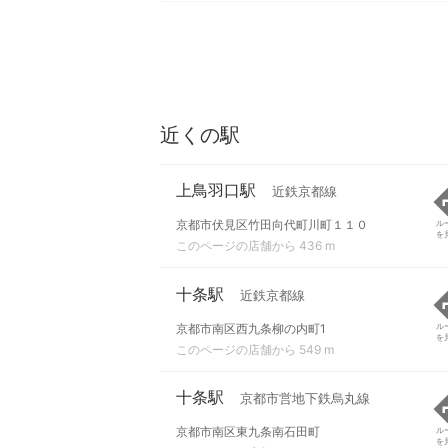
近くの駅
上鳥羽口駅
近鉄京都線
京都市伏見区竹田向代町川町１１０
ル
を
このページの店舗から 436 m
十条駅
近鉄京都線
京都市南区西九条柳の内町1
ル
を
このページの店舗から 549 m
十条駅
京都市営地下鉄烏丸線
京都市南区東九条南石田町
ル
を