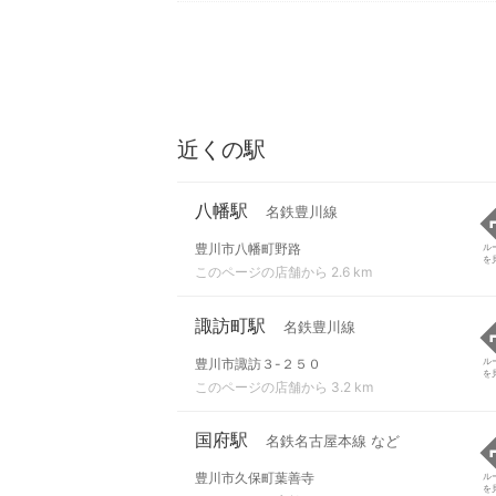
近くの駅
八幡駅
名鉄豊川線
豊川市八幡町野路
ル
を
このページの店舗から 2.6 km
諏訪町駅
名鉄豊川線
豊川市諏訪３-２５０
ル
を
このページの店舗から 3.2 km
国府駅
名鉄名古屋本線 など
豊川市久保町葉善寺
ル
を