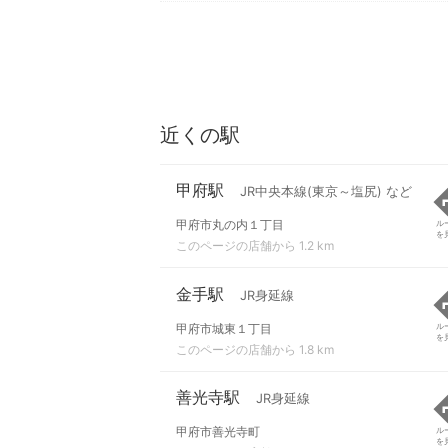
近くの駅
甲府駅
JR中央本線(東京～塩尻) など
甲府市丸の内１丁目
ル
を
このページの店舗から 1.2 km
金手駅
JR身延線
甲府市城東１丁目
ル
を
このページの店舗から 1.8 km
善光寺駅
JR身延線
甲府市善光寺町
ル
を