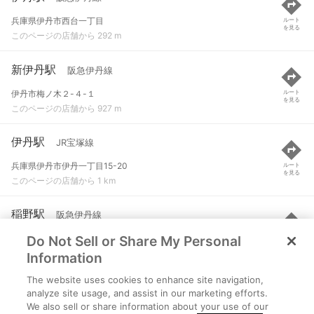
兵庫県伊丹市西台一丁目
ルート
を見る
このページの店舗から 292 m
新伊丹駅
阪急伊丹線
伊丹市梅ノ木２-４-１
ルート
を見る
このページの店舗から 927 m
伊丹駅
JR宝塚線
兵庫県伊丹市伊丹一丁目15-20
ルート
を見る
このページの店舗から 1 km
稲野駅
阪急伊丹線
Do Not Sell or Share My Personal
伊丹市稲野町１-５０-１
ルート
を見る
このページの店舗から 1.7 km
Information
The website uses cookies to enhance site navigation,
猪名寺駅
JR宝塚線
analyze site usage, and assist in our marketing efforts.
We also sell or share information about your use of our
尼崎市猪名寺
ルート