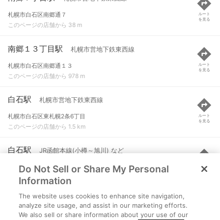
札幌市白石区南郷通７
ルート
を見る
このページの店舗から 38 m
南郷１３丁目駅
札幌市営地下鉄東西線
札幌市白石区南郷通１３
ルート
を見る
このページの店舗から 978 m
白石駅
札幌市営地下鉄東西線
札幌市白石区東札幌2条6丁目
ルート
を見る
このページの店舗から 1.5 km
白石駅
JR函館本線(小樽～旭川) など
Do Not Sell or Share My Personal
札幌市白石区平和通3丁目北6
ルート
を見る
このページの店舗から 1.6 km
Information
The website uses cookies to enhance site navigation,
月寒中央駅
札幌市営地下鉄東豊線
analyze site usage, and assist in our marketing efforts.
We also sell or share information about your use of our
札幌市豊平区月寒中央通７
ルート