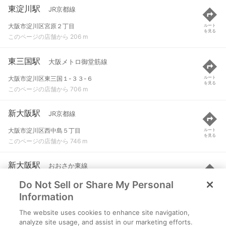
東淀川駅
JR京都線
大阪市淀川区宮原２丁目
ルート
を見る
このページの店舗から 206 m
東三国駅
大阪メトロ御堂筋線
大阪市淀川区東三国１-３３-６
ルート
を見る
このページの店舗から 706 m
新大阪駅
JR京都線
大阪市淀川区西中島５丁目
ルート
を見る
このページの店舗から 746 m
新大阪駅
おおさか東線
Do Not Sell or Share My Personal
大阪市淀川区西中島五丁目16-1
ルート
を見る
このページの店舗から 897 m
Information
The website uses cookies to enhance site navigation,
淡路駅
阪急京都本線 など
analyze site usage, and assist in our marketing efforts.