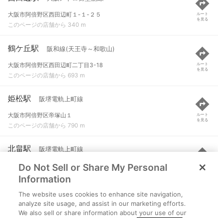
大阪市阿倍野区西田辺町１-１-２５
ルート
を見る
このページの店舗から 340 m
鶴ケ丘駅
阪和線(天王寺～和歌山)
大阪市阿倍野区西田辺町二丁目3-18
ルート
を見る
このページの店舗から 693 m
姫松駅
阪堺電軌上町線
大阪市阿倍野区帝塚山１
ルート
を見る
このページの店舗から 790 m
北畠駅
阪堺電軌上町線
Do Not Sell or Share My Personal
大阪市阿倍野区北畠中１
ルート
を見る
このページの店舗から 791 m
Information
The website uses cookies to enhance site navigation,
南田辺駅
阪和線(天王寺～和歌山)
analyze site usage, and assist in our marketing efforts.
We also sell or share information about your use of our
大阪市東住吉区山坂２
ルート