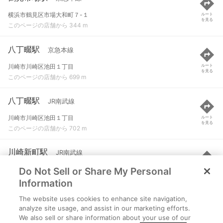
横浜市鶴見区市場大和町７-１
ルート
を見る
このページの店舗から 344 m
八丁畷駅
京急本線
川崎市川崎区池田１丁目
ルート
を見る
このページの店舗から 699 m
八丁畷駅
JR南武線
川崎市川崎区池田１丁目
ルート
を見る
このページの店舗から 702 m
川崎新町駅
JR南武線
Do Not Sell or Share My Personal
川崎市川崎区渡田山王町
ルート
を見る
このページの店舗から 850 m
Information
The website uses cookies to enhance site navigation,
小田栄駅
JR南武線
analyze site usage, and assist in our marketing efforts.
We also sell or share information about your use of our
川崎市川崎区小田栄
ルート