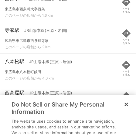
東広島市西条町大字西条
ルート
を見る
このページの店舗から 1.6 km
寺家駅
JR山陽本線(三原～岩国)
広島県東広島市西条町寺家
ルート
を見る
このページの店舗から 2 km
八本松駅
JR山陽本線(三原～岩国)
東広島市八本松町飯田
ルート
を見る
このページの店舗から 4.6 km
西高屋駅
JR山陽本線(三原～岩国)
Do Not Sell or Share My Personal
東広島市高屋町中島
ルート
を見る
このページの店舗から 6 km
Information
The website uses cookies to enhance site navigation,
白市駅
JR山陽本線(三原～岩国)
analyze site usage, and assist in our marketing efforts.
We also sell or share information about your use of our
東広島市高屋町小谷
ルート