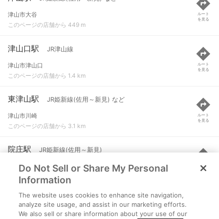
津山市大谷
ルート
を見る
このページの店舗から 449 m
津山口駅
JR津山線
津山市津山口
ルート
を見る
このページの店舗から 1.4 km
東津山駅
JR姫新線(佐用～新見) など
津山市川崎
ルート
を見る
このページの店舗から 3.1 km
院庄駅
JR姫新線(佐用～新見)
Do Not Sell or Share My Personal
津山市二宮
ルート
を見る
このページの店舗から 3.8 km
Information
The website uses cookies to enhance site navigation,
佐良山駅
JR津山線
analyze site usage, and assist in our marketing efforts.
We also sell or share information about your use of our
津山市高尾
ルート