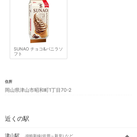
SUNAO チョコ&バニラソ
フト
住所
岡山県津山市昭和町1丁目70-2
近くの駅
津山駅
JR姫新線(佐用～新見) など