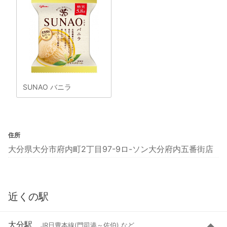
SUNAO バニラ
住所
大分県大分市府内町2丁目97-9ロ-ソン大分府内五番街店
近くの駅
大分駅
JR日豊本線(門司港～佐伯) など