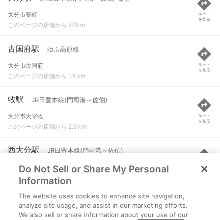
大分市要町
ルート
を見る
このページの店舗から 576 m
古国府駅
ゆふ高原線
大分市古国府
ルート
を見る
このページの店舗から 1.8 km
牧駅
JR日豊本線(門司港～佐伯)
大分市大字牧
ルート
を見る
このページの店舗から 2.6 km
西大分駅
JR日豊本線(門司港～佐伯)
Do Not Sell or Share My Personal
大分市大字生石
ルート
を見る
このページの店舗から 2.7 km
Information
The website uses cookies to enhance site navigation,
滝尾駅
阿蘇高原線
analyze site usage, and assist in our marketing efforts.
We also sell or share information about your use of our
大分市大字津守
ルート