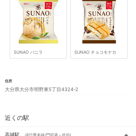
SUNAO バニラ
SUNAO チョコモナカ
住所
大分県大分市明野東5丁目4324-2
近くの駅
高城駅
JR日豊本線(門司港～佐伯)