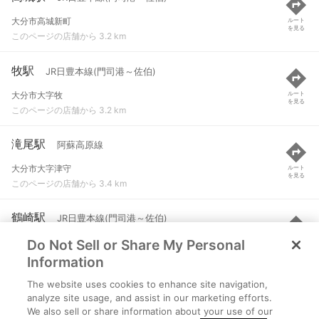
大分市高城新町
ルート
を見る
このページの店舗から 3.2 km
牧駅
JR日豊本線(門司港～佐伯)
大分市大字牧
ルート
を見る
このページの店舗から 3.2 km
滝尾駅
阿蘇高原線
大分市大字津守
ルート
を見る
このページの店舗から 3.4 km
鶴崎駅
JR日豊本線(門司港～佐伯)
Do Not Sell or Share My Personal
大分市大字鶴崎
ルート
を見る
このページの店舗から 4.1 km
Information
The website uses cookies to enhance site navigation,
古国府駅
ゆふ高原線
analyze site usage, and assist in our marketing efforts.
We also sell or share information about your use of our
大分市古国府
ルート