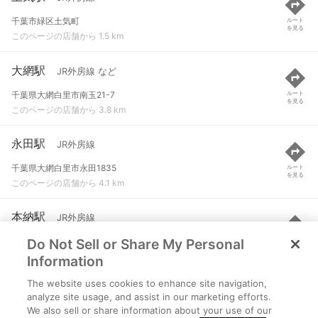
千葉市緑区土気町
ルート
を見る
このページの店舗から 1.5 km
大網駅
JR外房線 など
千葉県大網白里市南玉21-7
ルート
を見る
このページの店舗から 3.8 km
永田駅
JR外房線
千葉県大網白里市永田1835
ルート
を見る
このページの店舗から 4.1 km
本納駅
JR外房線
Do Not Sell or Share My Personal
茂原市本納
ルート
を見る
このページの店舗から 5.2 km
Information
The website uses cookies to enhance site navigation,
誉田駅
JR外房線
analyze site usage, and assist in our marketing efforts.
We also sell or share information about your use of our
千葉市緑区誉田町２丁目
ルート