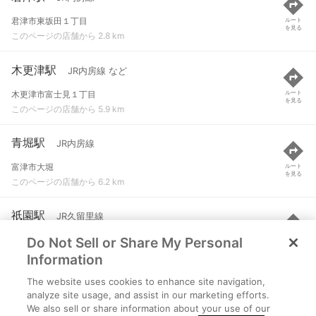
君津市東坂田１丁目
ルート
を見る
このページの店舗から 2.8 km
木更津駅
JR内房線 など
木更津市富士見１丁目
ルート
を見る
このページの店舗から 5.9 km
青堀駅
JR内房線
富津市大堀
ルート
を見る
このページの店舗から 6.2 km
祇園駅
JR久留里線
Do Not Sell or Share My Personal
木更津市祇園
ルート
を見る
このページの店舗から 7.3 km
Information
The website uses cookies to enhance site navigation,
大貫駅
JR内房線
analyze site usage, and assist in our marketing efforts.
We also sell or share information about your use of our
富津市千種新田
ルート