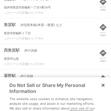
福井県敦賀市鉄輪町一丁目1番24号
ルート
を見る
このページの店舗から 1.7 km
敦賀駅
JR北陸本線(米原～敦賀) など
敦賀市鉄輪町１丁目
ルート
を見る
このページの店舗から 1.7 km
西敦賀駅
JR小浜線
敦賀市山泉
ルート
を見る
このページの店舗から 3.5 km
粟野駅
JR小浜線
Do Not Sell or Share My Personal
敦賀市野坂
ルート
を見る
このページの店舗から 4.5 km
Information
The website uses cookies to enhance site navigation,
新疋田駅
JR北陸本線(米原～敦賀)
analyze site usage, and assist in our marketing efforts.
We also sell or share information about your use of our
敦賀市疋田
ルート