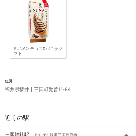
SUNAO チョコ&バニラソ
フト
住所
福井県坂井市三国町覚善11-84
近くの駅
三国神社駅
えちぜん鉄道三国芦原線