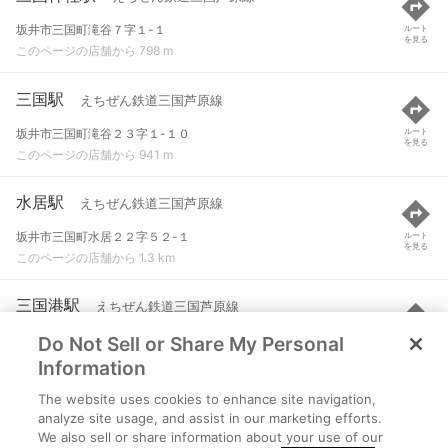
坂井市三国町滝谷７字１-１
ルート
を見る
このページの店舗から 798 m
三国駅
えちぜん鉄道三国芦原線
坂井市三国町滝谷２３字１-１０
ルート
を見る
このページの店舗から 941 m
水居駅
えちぜん鉄道三国芦原線
坂井市三国町水居２２字５２-１
ルート
を見る
このページの店舗から 1.3 km
三国港駅
えちぜん鉄道三国芦原線
Do Not Sell or Share My Personal
坂井市三国町宿２３字
ルート
を見る
このページの店舗から 1.6 km
Information
The website uses cookies to enhance site navigation,
あわら湯のまち駅
えちぜん鉄道三国芦原線
analyze site usage, and assist in our marketing efforts.
We also sell or share information about your use of our
あわら市二面３３字１-１
ルート