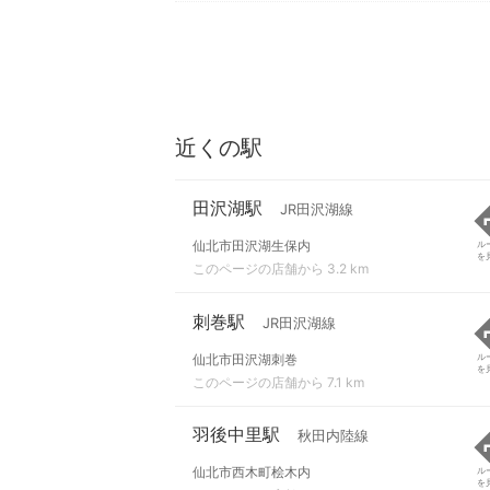
近くの駅
田沢湖駅
JR田沢湖線
仙北市田沢湖生保内
ル
を
このページの店舗から 3.2 km
刺巻駅
JR田沢湖線
仙北市田沢湖刺巻
ル
を
このページの店舗から 7.1 km
羽後中里駅
秋田内陸線
仙北市西木町桧木内
ル
を