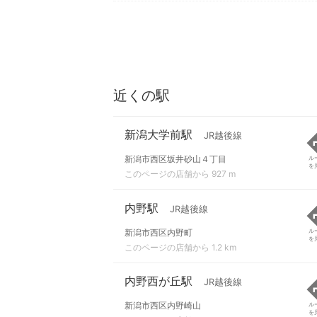
近くの駅
新潟大学前駅
JR越後線
新潟市西区坂井砂山４丁目
ル
を
このページの店舗から 927 m
内野駅
JR越後線
新潟市西区内野町
ル
を
このページの店舗から 1.2 km
内野西が丘駅
JR越後線
新潟市西区内野崎山
ル
を