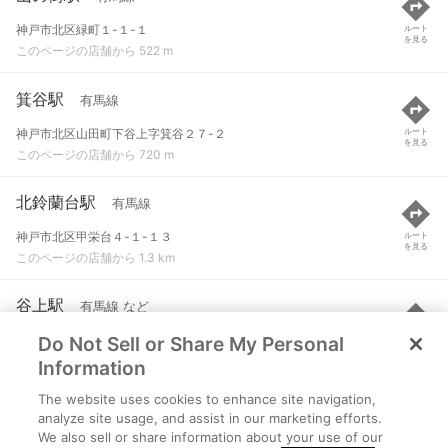
神戸市北区緑町１-１-１
ルート
を見る
このページの店舗から 522 m
箕谷駅
有馬線
神戸市北区山田町下谷上字箕谷２７-２
ルート
を見る
このページの店舗から 720 m
北鈴蘭台駅
有馬線
神戸市北区甲栄台４-１-１３
ルート
を見る
このページの店舗から 1.3 km
谷上駅
有馬線 など
Do Not Sell or Share My Personal
神戸市北区山田町下谷上字明田８-１
ルート
を見る
このページの店舗から 1.9 km
Information
The website uses cookies to enhance site navigation,
鈴蘭台西口駅
粟生線
analyze site usage, and assist in our marketing efforts.
We also sell or share information about your use of our
神戸市北区鈴蘭台南町３-１２-１５
ルート