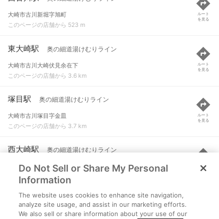
大崎市古川新堀字旭町
ルート
を見る
このページの店舗から 523 m
東大崎駅
奥の細道湯けむりライン
大崎市古川大崎伏見余在下
ルート
を見る
このページの店舗から 3.6 km
塚目駅
奥の細道湯けむりライン
大崎市古川塚目字金皿
ルート
を見る
このページの店舗から 3.7 km
西大崎駅
奥の細道湯けむりライン
Do Not Sell or Share My Personal
大崎市岩出山下野目字小泉
ルート
を見る
このページの店舗から 6.3 km
Information
The website uses cookies to enhance site navigation,
古川駅
奥の細道湯けむりライン
analyze site usage, and assist in our marketing efforts.
We also sell or share information about your use of our
大崎市古川駅前大通り１丁目
ルート