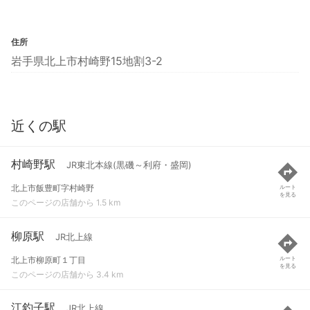
住所
岩手県北上市村崎野15地割3-2
近くの駅
村崎野駅
JR東北本線(黒磯～利府・盛岡)
北上市飯豊町字村崎野
ルート
を見る
このページの店舗から 1.5 km
柳原駅
JR北上線
北上市柳原町１丁目
ルート
を見る
このページの店舗から 3.4 km
江釣子駅
JR北上線