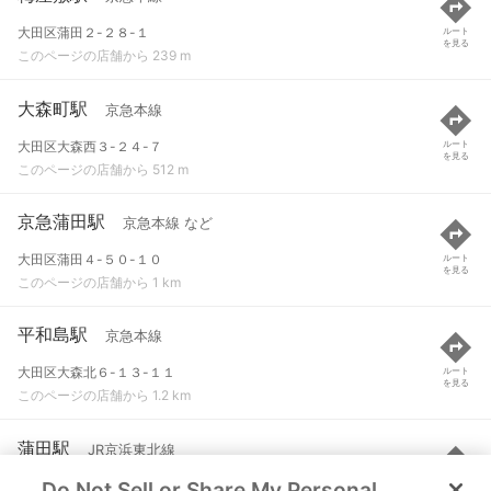
大田区蒲田２-２８-１
ルート
を見る
このページの店舗から 239 m
大森町駅
京急本線
大田区大森西３-２４-７
ルート
を見る
このページの店舗から 512 m
京急蒲田駅
京急本線 など
大田区蒲田４-５０-１０
ルート
を見る
このページの店舗から 1 km
平和島駅
京急本線
大田区大森北６-１３-１１
ルート
を見る
このページの店舗から 1.2 km
蒲田駅
JR京浜東北線
Do Not Sell or Share My Personal
大田区蒲田５丁目
ルート