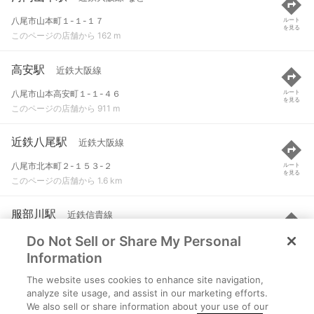
八尾市山本町１-１-１７
ルート
を見る
このページの店舗から 162 m
高安駅
近鉄大阪線
八尾市山本高安町１-１-４６
ルート
を見る
このページの店舗から 911 m
近鉄八尾駅
近鉄大阪線
八尾市北本町２-１５３-２
ルート
を見る
このページの店舗から 1.6 km
服部川駅
近鉄信貴線
Do Not Sell or Share My Personal
八尾市服部川４９６
ルート
を見る
このページの店舗から 1.9 km
Information
The website uses cookies to enhance site navigation,
恩智駅
近鉄大阪線
analyze site usage, and assist in our marketing efforts.
We also sell or share information about your use of our
八尾市恩智中町１-１０３
ルート