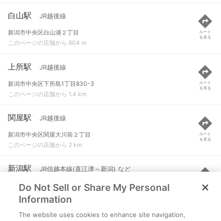
白山駅
JR越後線
新潟市中央区白山浦２丁目
ルート
を見る
このページの店舗から 604 m
上所駅
JR越後線
新潟市中央区下所島1丁目830-3
ルート
を見る
このページの店舗から 1.4 km
関屋駅
JR越後線
新潟市中央区関屋大川前２丁目
ルート
を見る
このページの店舗から 2 km
新潟駅
JR信越本線(直江津～新潟) など
Do Not Sell or Share My Personal
新潟市中央区花園１丁目
ルート
を見る
このページの店舗から 2.4 km
Information
The website uses cookies to enhance site navigation,
青山駅
JR越後線