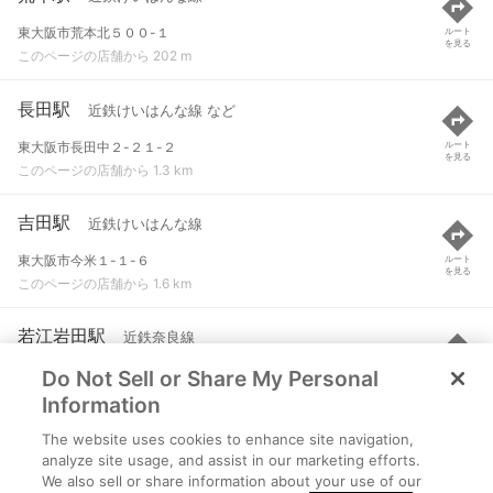
東大阪市荒本北５００-１
ルート
を見る
このページの店舗から 202 m
長田駅
近鉄けいはんな線 など
東大阪市長田中２-２１-２
ルート
を見る
このページの店舗から 1.3 km
吉田駅
近鉄けいはんな線
東大阪市今米１-１-６
ルート
を見る
このページの店舗から 1.6 km
若江岩田駅
近鉄奈良線
Do Not Sell or Share My Personal
東大阪市岩田町４-４-２１
ルート
を見る
このページの店舗から 1.9 km
Information
The website uses cookies to enhance site navigation,
河内花園駅
近鉄奈良線
analyze site usage, and assist in our marketing efforts.
We also sell or share information about your use of our
東大阪市吉田１-１-３０
ルート