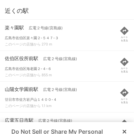
近くの駅
楽々園駅
広電２号線(宮島線)
広島市佐伯区楽々園２-５４７-３
ルート
を見る
このページの店舗から 270 m
佐伯区役所前駅
広電２号線(宮島線)
広島市佐伯区海老園２-４-６
ルート
を見る
このページの店舗から 855 m
山陽女学園前駅
広電２号線(宮島線)
廿日市市佐方岩戸山１４００-４
ルート
を見る
このページの店舗から 1.1 km
広電五日市駅
広電２号線(宮島線)
Do Not Sell or Share My Personal
広島市佐伯区旭園２-７２０-９
ルート
を見る