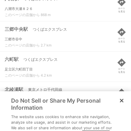
八潮市大瀬８２６
ルート
を見る
このページの店舗から 868 m
三郷中央駅
つくばエクスプレス
三郷市谷中
ルート
を見る
このページの店舗から 2.7 km
六町駅
つくばエクスプレス
足立区六町四丁目
ルート
を見る
このページの店舗から 4.2 km
北綾瀬駅
東京メトロ千代田線
Do Not Sell or Share My Personal
足立区谷中２丁目
ルート
を見る
このページの店舗から 4.4 km
Information
The website uses cookies to enhance site navigation,
谷塚駅
東武伊勢崎線
analyze site usage, and assist in our marketing efforts.
We also sell or share information about your use of our
草加市谷塚町
ルート