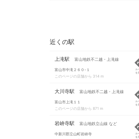
近くの駅
上滝駅
富山地鉄不二越・上滝線
富山市中滝２６０-１
ル
を
このページの店舗から 314 m
大川寺駅
富山地鉄不二越・上滝線
富山市上滝１１
ル
を
このページの店舗から 871 m
岩峅寺駅
富山地鉄立山線 など
中新川郡立山町岩峅寺
ル
を