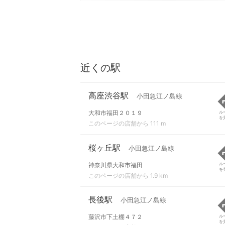
近くの駅
高座渋谷駅
小田急江ノ島線
大和市福田２０１９
ル
を
このページの店舗から 111 m
桜ヶ丘駅
小田急江ノ島線
神奈川県大和市福田
ル
を
このページの店舗から 1.9 km
長後駅
小田急江ノ島線
藤沢市下土棚４７２
ル
を