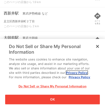
このページの店舗から 1.9 km
西新井駅
東武伊勢崎線 など
足立区西新井栄町２丁目
ルート
を見る
このページの店舗から 2 km
大師前駅
東武大師線
Do Not Sell or Share My Personal
足立区西新井１-３-１
ルート
を見る
このページの店舗から 2 km
Information
The website uses cookies to enhance site navigation,
谷在家駅
日暮里・舎人ライナー
analyze site usage, and assist in our marketing efforts.
We also sell or share information about your use of our
足立区谷在家３-２０-２３
ルート
を見る
site with third parties described in our
Privacy Policy
.
このページの店舗から 2 km
For more information, please check our
Privacy Policy
Do Not Sell or Share My Personal Information
OK
江崎グリコ株式会社 Copyright © 2025 Ezaki Glico Co., Ltd.
Cookie 設定