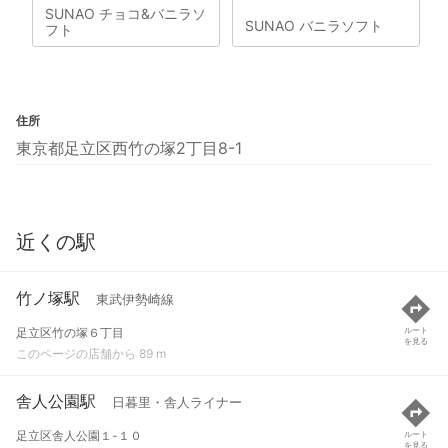
SUNAO チョコ&バニラソ
SUNAO バニラソフト
フト
住所
東京都足立区西竹の塚2丁目8-1
近くの駅
竹ノ塚駅
東武伊勢崎線
足立区竹の塚６丁目
ルート
を見る
このページの店舗から 89 m
舎人公園駅
日暮里・舎人ライナー
足立区舎人公園１-１０
ルート
を見る