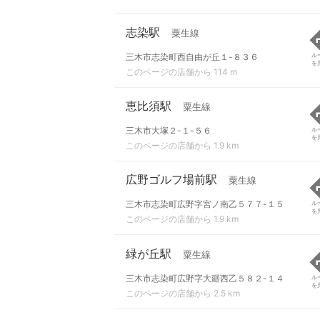
志染駅
粟生線
三木市志染町西自由が丘１-８３６
ル
を
このページの店舗から 114 m
恵比須駅
粟生線
三木市大塚２-１-５６
ル
を
このページの店舗から 1.9 km
広野ゴルフ場前駅
粟生線
三木市志染町広野字宮ノ南乙５７７-１５
ル
を
このページの店舗から 1.9 km
緑が丘駅
粟生線
三木市志染町広野字大廻西乙５８２-１４
ル
を
このページの店舗から 2.5 km