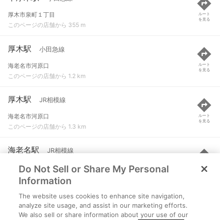
厚木市泉町１丁目
ルート
を見る
このページの店舗から 355 m
厚木駅
小田急線
海老名市河原口
ルート
を見る
このページの店舗から 1.2 km
厚木駅
JR相模線
海老名市河原口
ルート
を見る
このページの店舗から 1.3 km
海老名駅
JR相模線
Do Not Sell or Share My Personal
海老名市上郷
ルート
を見る
このページの店舗から 2.6 km
Information
The website uses cookies to enhance site navigation,
海老名駅
小田急線
analyze site usage, and assist in our marketing efforts.
We also sell or share information about your use of our
海老名市上郷
ルート