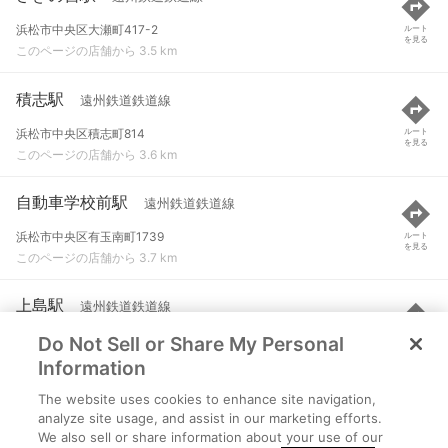
浜松市中央区大瀬町417-2
ルート
を見る
このページの店舗から 3.5 km
積志駅
遠州鉄道鉄道線
浜松市中央区積志町814
ルート
を見る
このページの店舗から 3.6 km
自動車学校前駅
遠州鉄道鉄道線
浜松市中央区有玉南町1739
ルート
を見る
このページの店舗から 3.7 km
上島駅
遠州鉄道鉄道線
Do Not Sell or Share My Personal
浜松市中央区上島三丁目40-1
ルート
を見る
このページの店舗から 3.9 km
Information
The website uses cookies to enhance site navigation,
遠州西ヶ崎駅
遠州鉄道鉄道線
analyze site usage, and assist in our marketing efforts.
We also sell or share information about your use of our
浜松市中央区西ケ崎町686-1
ルート