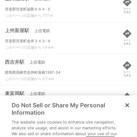
甘楽郡甘楽町福島６６４-５
ルート
を見る
このページの店舗から 777 m
上州新屋駅
上信電鉄
甘楽郡甘楽町金井３４３-４
ルート
を見る
このページの店舗から 1.4 km
西吉井駅
上信電鉄
群馬県高崎市吉井町長根1367-34
ルート
を見る
このページの店舗から 2.7 km
東富岡駅
上信電鉄
Do Not Sell or Share My Personal
富岡市富岡１９５５-２
ルート
を見る
このページの店舗から 3.1 km
Information
The website uses cookies to enhance site navigation,
上州富岡駅
上信電鉄
analyze site usage, and assist in our marketing efforts.
We also sell or share information about your use of our
富岡市富岡１５９９-３
ルート