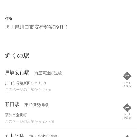
住所
埼玉県川口市安行領家1911-1
近くの駅
戸塚安行駅
埼玉高速鉄道線
川口市長蔵新田３３１-１
ルート
を見る
このページの店舗から 2 km
新田駅
東武伊勢崎線
草加市金明町
ルート
を見る
このページの店舗から 2.7 km
新井宿駅
埼玉高速鉄道線