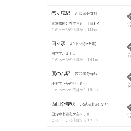
恋ヶ窪駅
西武国分寺線
東京都国分寺市戸倉一丁目1-4
ル
を
このページの店舗から 1.1 km
国立駅
JR中央線(快速)
国立市北１丁目
ル
を
このページの店舗から 1.4 km
鷹の台駅
西武国分寺線
小平市たかの台４５-４
ル
を
このページの店舗から 1.5 km
西国分寺駅
JR武蔵野線 など
国分寺市西恋ケ窪２丁目
ル
を
このページの店舗から 1.8 km