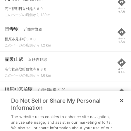
高市郡明日香村越５６０
ルート
を見る
このページの店舗から 189 m
岡寺駅
近鉄吉野線
橿原市見瀬町５９０
ルート
を見る
このページの店舗から 1.2 km
壺阪山駅
近鉄吉野線
高市郡高取町観覚寺８８６
ルート
を見る
このページの店舗から 1.6 km
橿原神宮前駅
近鉄橿原線 など
Do Not Sell or Share My Personal
橿原市久米町６１８
ルート
を見る
このページの店舗から 2.3 km
Information
The website uses cookies to enhance site navigation,
橿原神宮西口駅
近鉄南大阪線
analyze site usage, and assist in our marketing efforts.
We also sell or share information about your use of our
橿原市西池尻町３７６-２
ルート