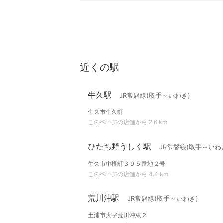
近くの駅
牛久駅
JR常磐線(取手～いわき)
牛久市牛久町
このページの店舗から 2.6 km
ひたち野うしく駅
JR常磐線(取手～いわ
牛久市中根町３９５番地２号
このページの店舗から 4.4 km
荒川沖駅
JR常磐線(取手～いわき)
土浦市大字荒川沖東２