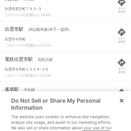
出雲市里方町７９３-３
ルート
を見る
このページの店舗から 1.6 km
出雲市駅
JR山陰本線(米子～益田)
出雲市今市町
ルート
を見る
このページの店舗から 2.1 km
電鉄出雲市駅
北松江線
出雲市今市町１２５９-３８
ルート
を見る
このページの店舗から 2.1 km
遙堪駅
大社線
Do Not Sell or Share My Personal
島根県出雲市常松町
ルート
を見る
このページの店舗から 2.2 km
Information
The website uses cookies to enhance site navigation,
出雲科学館パークタウン前駅
北松江線
analyze site usage, and assist in our marketing efforts.
We also sell or share information about your use of our
出雲市今市町１９０５-４
ルート