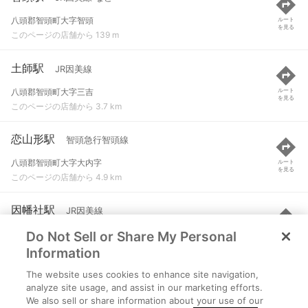
八頭郡智頭町大字智頭
ルート
を見る
このページの店舗から 139 m
土師駅
JR因美線
八頭郡智頭町大字三吉
ルート
を見る
このページの店舗から 3.7 km
恋山形駅
智頭急行智頭線
八頭郡智頭町大字大内字
ルート
を見る
このページの店舗から 4.9 km
因幡社駅
JR因美線
Do Not Sell or Share My Personal
鳥取市用瀬町宮原
ルート
を見る
このページの店舗から 5.8 km
Information
The website uses cookies to enhance site navigation,
那岐駅
JR因美線
analyze site usage, and assist in our marketing efforts.
We also sell or share information about your use of our
八頭郡智頭町大字大背
ルート