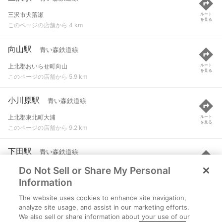
三沢市犬落瀬
ルート
を見る
このページの店舗から 4 km
向山駅
青い森鉄道線
上北郡おいらせ町向山
ルート
を見る
このページの店舗から 5.9 km
小川原駅
青い森鉄道線
上北郡東北町大浦
ルート
を見る
このページの店舗から 9.2 km
下田駅
青い森鉄道線
Do Not Sell or Share My Personal
上北郡おいらせ町境田
ルート
を見る
このページの店舗から 9.5 km
Information
The website uses cookies to enhance site navigation,
上北町駅
青い森鉄道線
analyze site usage, and assist in our marketing efforts.
We also sell or share information about your use of our
上北郡東北町上野
ルート