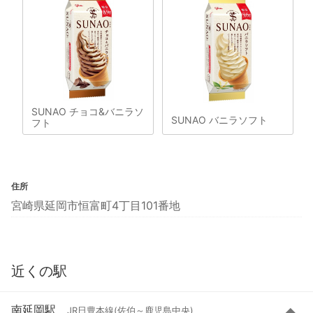
SUNAO チョコ&バニラソ
SUNAO バニラソフト
フト
住所
宮崎県延岡市恒富町4丁目101番地
近くの駅
南延岡駅
JR日豊本線(佐伯～鹿児島中央)