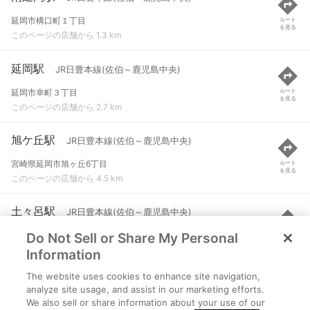
延岡市構口町１丁目
ルート
を見る
このページの店舗から 1.3 km
延岡駅
JR日豊本線(佐伯～鹿児島中央)
延岡市幸町３丁目
ルート
を見る
このページの店舗から 2.7 km
旭ケ丘駅
JR日豊本線(佐伯～鹿児島中央)
宮崎県延岡市旭ヶ丘6丁目
ルート
を見る
このページの店舗から 4.5 km
土々呂駅
JR日豊本線(佐伯～鹿児島中央)
Do Not Sell or Share My Personal
延岡市土々呂町５丁目
ルート
を見る
このページの店舗から 6.6 km
Information
The website uses cookies to enhance site navigation,
北延岡駅
JR日豊本線(佐伯～鹿児島中央)
analyze site usage, and assist in our marketing efforts.
We also sell or share information about your use of our
延岡市差木野町
ルート