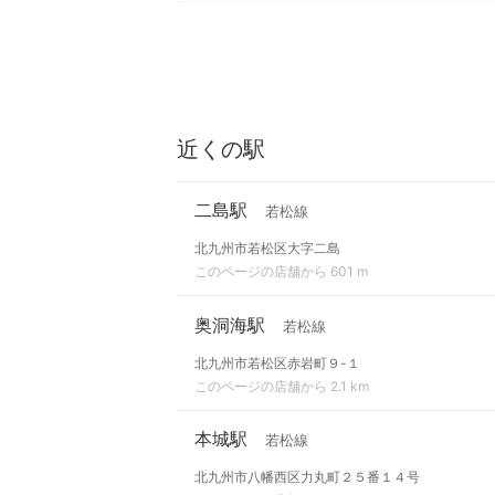
近くの駅
二島駅
若松線
北九州市若松区大字二島
このページの店舗から 601 m
奥洞海駅
若松線
北九州市若松区赤岩町９-１
このページの店舗から 2.1 km
本城駅
若松線
北九州市八幡西区力丸町２５番１４号