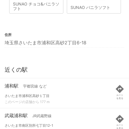
SUNAO チョコ&バニラソ
SUNAO バニラソフト
フト
住所
埼玉県さいたま市浦和区高砂2丁目6-18
近くの駅
浦和駅
宇都宮線 など
さいたま市浦和区高砂１丁目
ルート
を見る
このページの店舗から 177 m
武蔵浦和駅
JR武蔵野線
さいたま市南区別所七丁目12-1
ルート
を見る