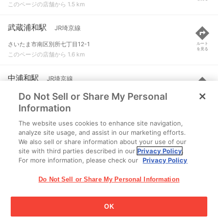
このページの店舗から 1.5 km
武蔵浦和駅
JR埼京線
さいたま市南区別所七丁目12-1
ルート
を見る
このページの店舗から 1.6 km
中浦和駅
JR埼京線
Do Not Sell or Share My Personal
さいたま市南区鹿手袋１丁目
ルート
を見る
このページの店舗から 1.7 km
Information
The website uses cookies to enhance site navigation,
南浦和駅
JR武蔵野線 など
analyze site usage, and assist in our marketing efforts.
We also sell or share information about your use of our
さいたま市南区南浦和２丁目
ルート
を見る
site with third parties described in our
Privacy Policy
.
このページの店舗から 1.7 km
For more information, please check our
Privacy Policy
Do Not Sell or Share My Personal Information
OK
江崎グリコ株式会社 Copyright © 2025 Ezaki Glico Co., Ltd.
Cookie 設定