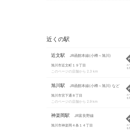
近くの駅
近文駅
JR函館本線(小樽～旭川)
旭川市近文町１９丁目
ル
を
このページの店舗から 2.3 km
旭川駅
JR函館本線(小樽～旭川) など
旭川市宮下通８丁目
ル
を
このページの店舗から 2.9 km
神楽岡駅
JR富良野線
旭川市神楽岡４条１４丁目
ル
を