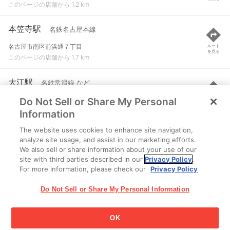
このページの店舗から 1.2 km
本笠寺駅
名鉄名古屋本線
名古屋市南区前浜通７丁目
ルート
を見る
このページの店舗から 1.7 km
大江駅
名鉄常滑線 など
Do Not Sell or Share My Personal
名古屋市南区加福本通２-８-１
ルート
を見る
このページの店舗から 1.7 km
Information
The website uses cookies to enhance site navigation,
大同町駅
名鉄常滑線
analyze site usage, and assist in our marketing efforts.
We also sell or share information about your use of our
名古屋市南区大同町３-１
ルート
を見る
site with third parties described in our
Privacy Policy
.
このページの店舗から 1.8 km
For more information, please check our
Privacy Policy
Do Not Sell or Share My Personal Information
OK
江崎グリコ株式会社 Copyright © 2025 Ezaki Glico Co., Ltd.
Cookie 設定