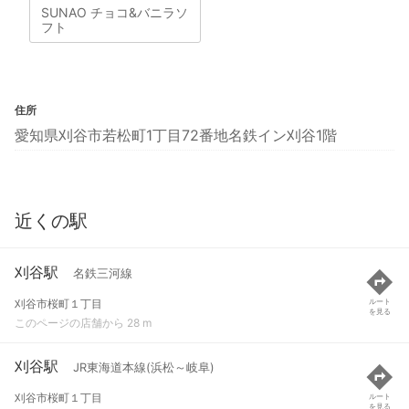
SUNAO チョコ&バニラソ
フト
住所
愛知県刈谷市若松町1丁目72番地名鉄イン刈谷1階
近くの駅
刈谷駅
名鉄三河線
刈谷市桜町１丁目
ルート
を見る
このページの店舗から 28 m
刈谷駅
JR東海道本線(浜松～岐阜)
刈谷市桜町１丁目
ルート
を見る