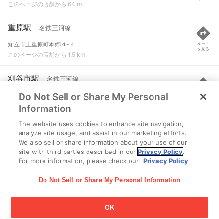
このページの店舗から 64 m
重原駅
名鉄三河線
知立市上重原町本郷４-４
ルート
を見る
このページの店舗から 1.5 km
刈谷市駅
名鉄三河線
Do Not Sell or Share My Personal
刈谷市広小路３-５０４-１
ルート
を見る
このページの店舗から 1.5 km
Information
The website uses cookies to enhance site navigation,
野田新町駅
JR東海道本線(浜松～岐阜)
analyze site usage, and assist in our marketing efforts.
We also sell or share information about your use of our
刈谷市野田新町
ルート
を見る
site with third parties described in our
Privacy Policy
.
このページの店舗から 1.8 km
For more information, please check our
Privacy Policy
Do Not Sell or Share My Personal Information
OK
江崎グリコ株式会社 Copyright © 2025 Ezaki Glico Co., Ltd.
Cookie 設定