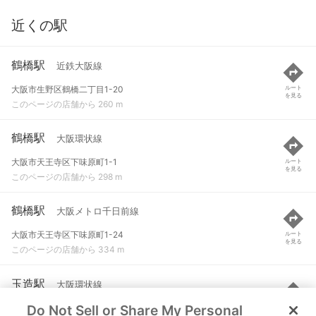
近くの駅
鶴橋駅
近鉄大阪線
大阪市生野区鶴橋二丁目1-20
ルート
を見る
このページの店舗から 260 m
鶴橋駅
大阪環状線
大阪市天王寺区下味原町1-1
ルート
を見る
このページの店舗から 298 m
鶴橋駅
大阪メトロ千日前線
大阪市天王寺区下味原町1-24
ルート
を見る
このページの店舗から 334 m
玉造駅
大阪環状線
Do Not Sell or Share My Personal
大阪市天王寺区玉造元町
ルート
を見る